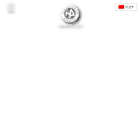
Skip
中文
to
MENU
content
Home
Introduction
Initiatives