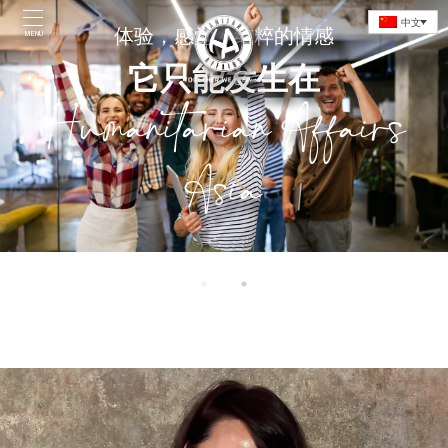
Skip
中文
to
体验，感觉，纯粹的情感
MENU
content
成为运动的一部分带来
它只能发生在
积极变化
Humanitarian Affairs
和全球影响
Asia
Home
Introduction
Initiatives